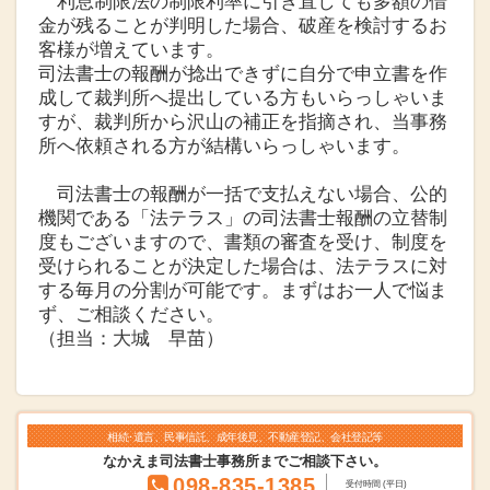
利息制限法の制限利率に引き直しても多額の借
金が残ることが判明した場合、破産を検討するお
客様が増えています。
司法書士の報酬が捻出できずに自分で申立書を作
成して裁判所へ提出している方もいらっしゃいま
すが、裁判所から沢山の補正を指摘され、当事務
所へ依頼される方が結構いらっしゃいます。
司法書士の報酬が一括で支払えない場合、公的
機関である「法テラス」の司法書士報酬の立替制
度もございますので、書類の審査を受け、制度を
受けられることが決定した場合は、法テラスに対
する毎月の分割が可能です。まずはお一人で悩ま
ず、ご相談ください。
（担当：大城 早苗）
相続･遺言、民事信託、成年後見、不動産登記、会社登記等
なかえま司法書士事務所までご相談下さい。
098-835-1385
受付時間 (平日)