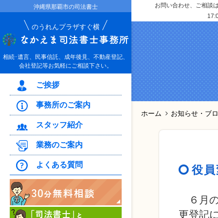
お問い合わせ、ご相談はお
沖縄県那覇市の司法書士
17:
のうれんプラザすぐ横
相続･遺言、民事信託、成年後見、不動産登記、
会社登記等お気軽にご相談下さい。
ご挨拶
事務所のご案内
ホーム
お知らせ・ブ
スタッフ紹介
業務のご案内
よくある質問
役員
６月の
更登記