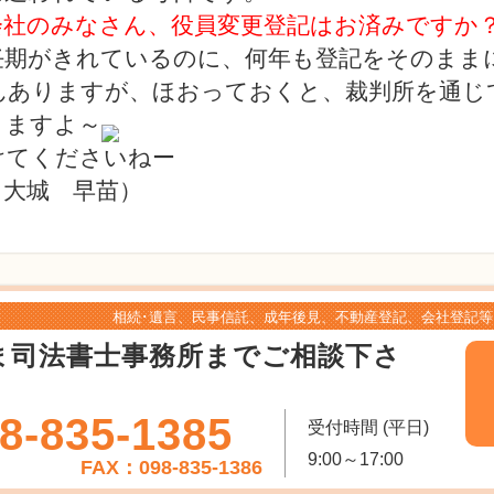
会社のみなさん、役員変更登記はお済みですか
任期がきれているのに、何年も登記をそのまま
んありますが、ほおっておくと、裁判所を通じ
きますよ～
けてくださいねー
：大城 早苗）
相続･遺言、民事信託、成年後見、不動産登記、会社登記等
ま司法書士事務所までご相談下さ
8-835-1385
受付時間 (平日)
9:00～17:00
FAX：098-835-1386