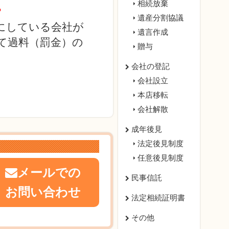
相続放棄
？
遺産分割協議
にしている会社が
遺言作成
て過料（罰金）の
贈与
会社の登記
会社設立
本店移転
会社解散
成年後見
法定後見制度
任意後見制度
メールでの
民事信託
お問い合わせ
法定相続証明書
その他