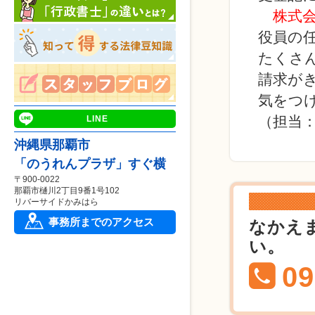
株式
役員の
たくさ
請求が
気をつ
（担当
LINE
沖縄県那覇市
「のうれんプラザ」すぐ横
〒900-0022
那覇市樋川2丁目9番1号102
リバーサイドかみはら
事務所までのアクセス
なかえ
い。
09