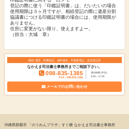
登記の際に使う「印鑑証明書」は、だいたいの場合
使用期限は３ヶ月ですが、相続登記の際に遺産分割
協議書につける印鑑証明書の場合には、使用期限が
ありません。
住所に変更がない限り、使えますよー。
（担当：大城 章）
相続･遺言、民事信託、成年後見、不動産登記、会社登記等
なかえま司法書士事務所までご相談下さい。
098-835-1385
受付時間 (平日)
9:00～17:00
FAX：098-835-1386
メールでの
お問い合わせ
沖縄県那覇市 「のうれんプラザ」すぐ横 なかえま司法書士事務所