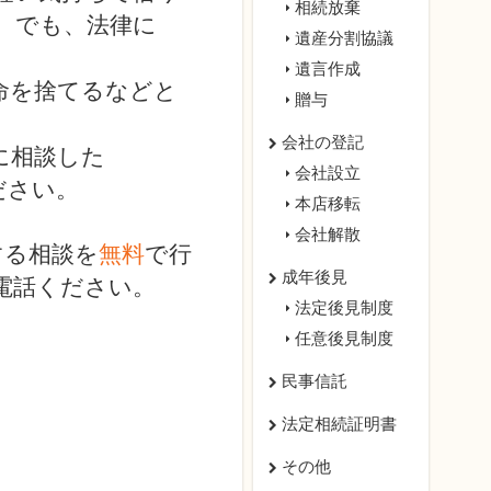
相続放棄
。でも、法律に
遺産分割協議
遺言作成
命を捨てるなどと
贈与
会社の登記
に相談した
会社設立
ださい。
本店移転
会社解散
する相談を
無料
で行
成年後見
電話ください。
法定後見制度
任意後見制度
民事信託
法定相続証明書
その他