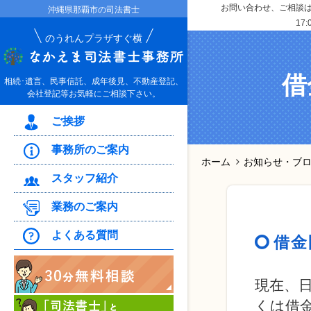
お問い合わせ、ご相談はお
沖縄県那覇市の司法書士
17:
のうれんプラザすぐ横
借
相続･遺言、民事信託、成年後見、不動産登記、
会社登記等お気軽にご相談下さい。
ご挨拶
事務所のご案内
ホーム
お知らせ・ブ
スタッフ紹介
業務のご案内
よくある質問
借金
現在、
くは借