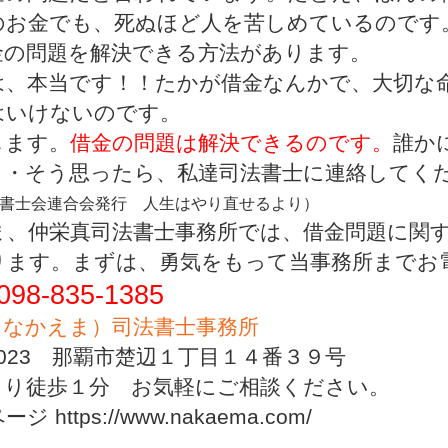
のお金でも、死ぬほど人を苦しめているのです
金の問題を解決できる方法があります。
、本当です！！たかが借金なんかで、大切な
はいけないのです。
します。
借金の問題は解決できるのです。
誰か
・・そう思ったら、私達司法書士に連絡してく
書士会連合会発行 人生はやり直せるより）
ま、仲栄真司法書士事務所では、借金問題に関
ります。まずは、勇気をもって当事務所までお
098-835-1385
（なかえま）司法書士事務所
-0023 那覇市楚辺１丁目１４番３９号
より徒歩１分 お気軽にご相談ください。
 https://www.nakaema.com/