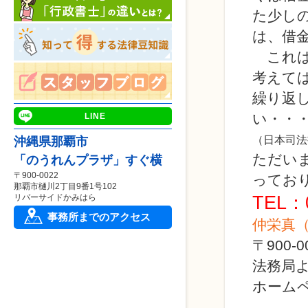
た少し
は、借
これは
考えて
繰り返
い・・
LINE
（日本司法
沖縄県那覇市
ただい
「のうれんプラザ」すぐ横
〒900-0022
ってお
那覇市樋川2丁目9番1号102
TEL：
リバーサイドかみはら
事務所までのアクセス
仲栄真
〒900
法務局
ホームページ