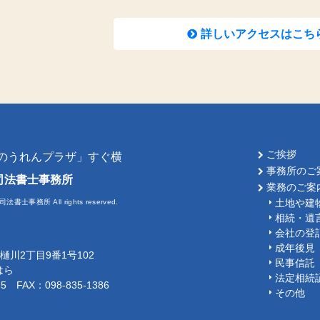
詳しいアクセスはこち
ご挨拶
「のうれんプラザ」すぐ横
事務所のご
司法書士事務所
業務のご案
土地や建
司法書士事務所 All rights reserved.
相続・遺
会社の登
成年後見
覇市樋川2丁目9番1号102
民事信託
はら
法定相続
85 FAX：098-835-1386
その他