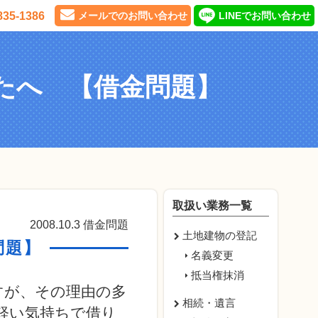
835-1386
メールでのお問い合わせ
LINEでお問い合わせ
たへ 【借金問題】
取扱い業務一覧
2008.10.3
借金問題
土地建物の登記
問題】
名義変更
抵当権抹消
すが、その理由の多
相続・遺言
軽い気持ちで借り