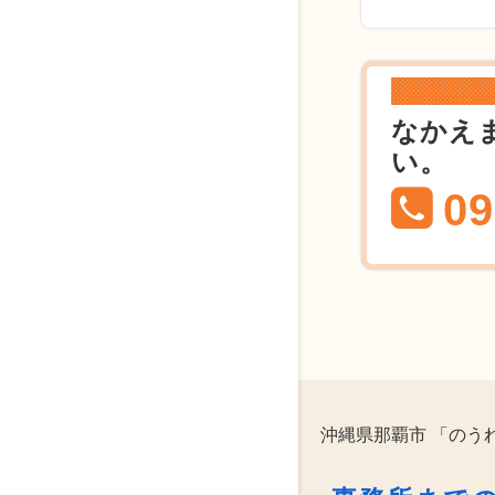
なかえ
い。
09
沖縄県那覇市 「のう