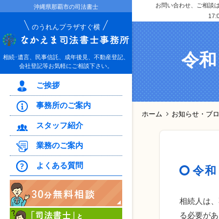
お問い合わせ、ご相談はお
沖縄県那覇市の司法書士
17:
のうれんプラザすぐ横
令和
相続･遺言、民事信託、成年後見、不動産登記、
会社登記等お気軽にご相談下さい。
ご挨拶
事務所のご案内
ホーム
お知らせ・ブ
スタッフ紹介
業務のご案内
よくある質問
令和
相続人は、
る必要があ