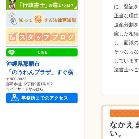
に、登記を
正当な理由
遺産分割を
慮した相続
し、面識の
そうならな
LINE
しています
沖縄県那覇市
法書士へご
「のうれんプラザ」すぐ横
〒900-0022
那覇市樋川2丁目9番1号102
リバーサイドかみはら
事務所までのアクセス
なかえ
い。