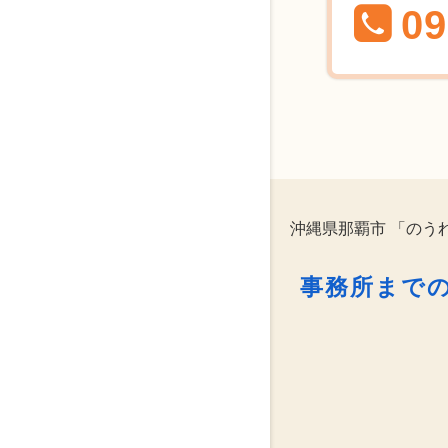
09
沖縄県那覇市 「のう
事務所まで