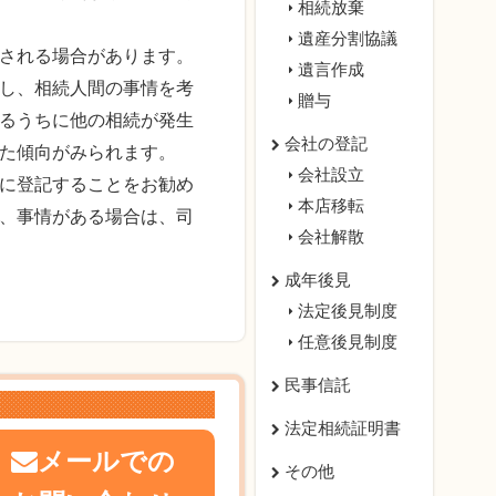
相続放棄
遺産分割協議
される場合があります。
遺言作成
し、相続人間の事情を考
贈与
るうちに他の相続が発生
会社の登記
た傾向がみられます。
会社設立
に登記することをお勧め
本店移転
、事情がある場合は、司
会社解散
成年後見
法定後見制度
任意後見制度
民事信託
法定相続証明書
メールでの
その他