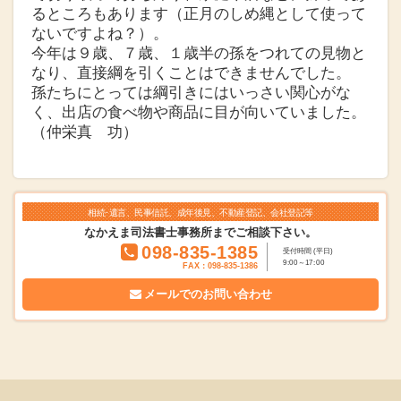
るところもあります（正月のしめ縄として使って
ないですよね？）。
今年は９歳、７歳、１歳半の孫をつれての見物と
なり、直接綱を引くことはできませんでした。
孫たちにとっては綱引きにはいっさい関心がな
く、出店の食べ物や商品に目が向いていました。
（仲栄真 功）
相続･遺言、民事信託、成年後見、不動産登記、会社登記等
なかえま司法書士事務所までご相談下さい。
098-835-1385
受付時間 (平日)
9:00～17:00
FAX：098-835-1386
メールでの
お問い合わせ