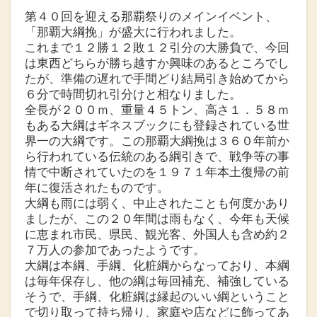
第４０回を迎える那覇祭りのメインイベント、
「那覇大綱挽」が盛大に行われました。
これまで１２勝１２敗１２引分の大勝負で、今回
は東西どちらが勝ち越すか興味のあるところでし
たが、準備の遅れで手間どり結局引き始めてから
６分で時間切れ引分けと相なりました。
全長が２００ｍ、重量４５トン、高さ１．５８ｍ
もある大綱はギネスブックにも登録されている世
界一の大綱です。この那覇大綱挽は３６０年前か
ら行われている伝統のある綱引きで、戦争等の事
情で中断されていたのを１９７１年本土復帰の前
年に復活されたものです。
大綱も雨には弱く、中止されたことも何度かあり
ましたが、この２０年間は雨もなく、今年も天候
に恵まれ市民、県民、観光客、外国人も含め約２
７万人の参加であったようです。
大綱は本綱、手綱、化粧綱からなっており、本綱
は毎年保存し、他の綱は毎回補充、補強している
そうで、手綱、化粧綱は縁起のいい綱ということ
で切り取って持ち帰り、家庭や店などに飾ってあ