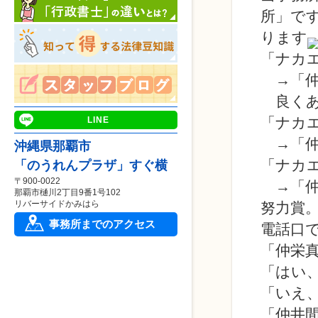
所」で
ります
「ナカ
→「仲
良くあ
「ナカ
LINE
→「仲
沖縄県那覇市
「ナカ
「のうれんプラザ」すぐ横
〒900-0022
→「仲
那覇市樋川2丁目9番1号102
リバーサイドかみはら
努力賞
事務所までのアクセス
電話口
「仲栄
「はい
「いえ
「仲井