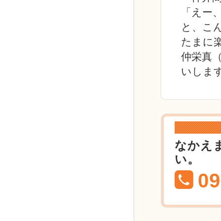
「えー
と、こ
たまに
仲栄真
いします
なかえ
い。
09