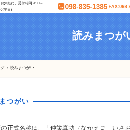
気軽に。受付時間 9:00～
098-835-1385
FAX:098-
00(平日)
読みまつが
ログ
読みまつがい
まつがい
所の正式名称は、「仲栄真功（なかえま いさ