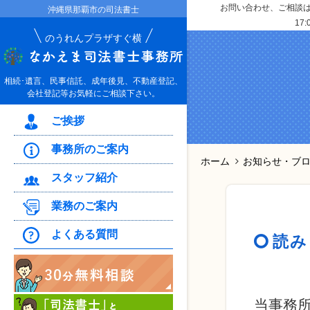
お問い合わせ、ご相談はお
沖縄県那覇市の司法書士
17:
のうれんプラザすぐ横
相続･遺言、民事信託、成年後見、不動産登記、
会社登記等お気軽にご相談下さい。
ご挨拶
事務所のご案内
ホーム
お知らせ・ブ
スタッフ紹介
業務のご案内
よくある質問
読み
当事務