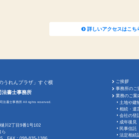
詳しいアクセスはこち
ご挨拶
「のうれんプラザ」すぐ横
事務所のご
司法書士事務所
業務のご案
土地や建
司法書士事務所 All rights reserved.
相続・遺
会社の登
成年後見
覇市樋川2丁目9番1号102
民事信託
はら
法定相続
85 FAX：098-835-1386