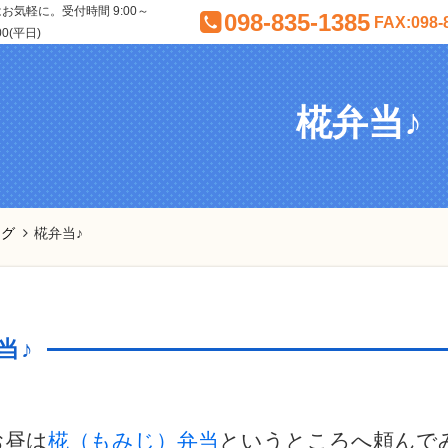
気軽に。受付時間 9:00～
098-835-1385
FAX:098-
00(平日)
椛弁当♪
ログ
椛弁当♪
当♪
お昼は
椛（もみじ）弁当
というところへ頼んで