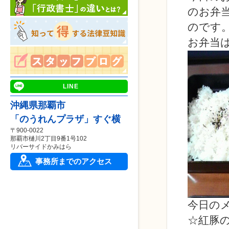
のお弁
のです
お弁当
LINE
沖縄県那覇市
「のうれんプラザ」すぐ横
〒900-0022
那覇市樋川2丁目9番1号102
リバーサイドかみはら
事務所までのアクセス
今日の
☆紅豚