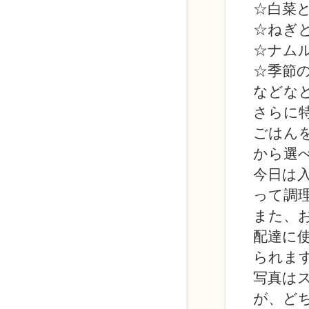
☆白菜
☆ねぎ
☆ナム
☆季節
などな
さらに
ごはん
から選
今日は
って調
また、
配達に
られま
写真は
が、ど