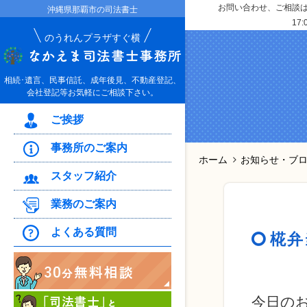
お問い合わせ、ご相談はお
沖縄県那覇市の司法書士
17:
のうれんプラザすぐ横
相続･遺言、民事信託、成年後見、不動産登記、
会社登記等お気軽にご相談下さい。
ご挨拶
事務所のご案内
ホーム
お知らせ・ブ
スタッフ紹介
業務のご案内
よくある質問
椛弁
今日の