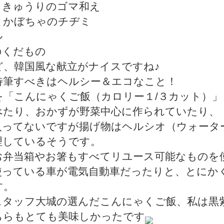
ときゅうりのゴマ和え
とかぼちゃのチヂミ
ル
のくだもの
ど、韓国風な献立がナイスですね♪
特筆すべきはヘルシー＆エコなこと！
を「こんにゃくご飯（カロリー１/３カット）」
べたり、おかずが野菜中心に作られていたり、
入ってないですが揚げ物はヘルシオ（ウォータ
理しているそうです。
お弁当箱やお箸もすべてリユース可能なものを
使っている車が電気自動車だったりと、とにか
す。
スタッフ大城の選んだこんにゃくご飯、私は黒
ちらもとても美味しかったです