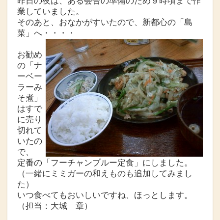
昨日の夜は、ある会合の準備のため９時頃まで作
業していました。
そのあと、おなかがすいたので、新都心の「島
菜」へ・・・・
お勧め
の「ナ
ーベー
ラーみ
そ煮」
はすで
に売り
切れて
いたの
で、
定番の「フーチャンプルー定食」にしました。
（一緒にミミガーの和えものも追加してみまし
た）
いつ食べてもおいしいですね、ほっとします。
（担当：大城 章）