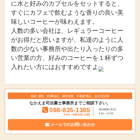
に水と好みのカプセルをセットすると、
すぐにカフェで飲むような香りの良い美
味しいコーヒーが味わえます。
人数の多い会社は、レギュラーコーヒー
がお得だと思いますが、私達のように人
数の少ない事務所や出たり入ったりの多
い営業の方、好みのコーヒーを１杯ずつ
入れたい方にはおすすめですよ
相続･遺言、民事信託、成年後見、不動産登記、会社登記等
なかえま司法書士事務所までご相談下さい。
098-835-1385
受付時間 (平日)
9:00～17:00
FAX：098-835-1386
メールでの
お問い合わせ