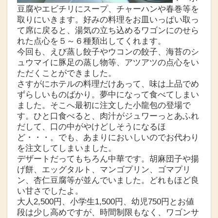
豆腐やエビチリにスープ、チャーハンや春巻等を
取りにいきます。好みの料理をお皿いっぱい取っ
て席に戻ると、湯気の立ち込めるワゴンにのせら
れた点心を５～６種類出してくれます。
今回も、えび蒸し餃子やウコンの餃子、海苔のシ
ュウマイに豚足の蒸し物等、アツアツの点心をい
ただくことができました。
さすがにホテルの料理だけあって、味は上品でめ
ずらしいものばかり。夢中になって食べてしまい
ました。そこへ最初に注文した小龍包の登場で
す。ひと口食べると、肉汁がジュワーっとあふれ
だして、口の中がやけどしそうになるほ
ど・・・。でも、あまりにおいしいのでお代わり
を注文してしまいました。
デザートだってもちろん中華です。胡麻団子や揚
げ餅、エッグタルト、マンゴプリン、ゴマプリ
ン、杏仁豆腐等が並んでいました。どれもほど良
い甘さでしたよ。
大人2,500円、小学生1,500円、幼児750円とお値
段は少し高めですが、時間制限もなく、ワゴンサ