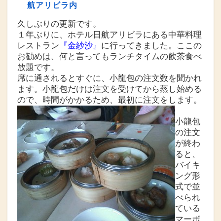
航アリビラ内
久しぶりの更新です。
１年ぶりに、ホテル日航アリビラにある中華料理
レストラン
『金紗沙』
に行ってきました。ここの
お勧めは、何と言ってもランチタイムの飲茶食べ
放題です。
席に通されるとすぐに、小龍包の注文数を聞かれ
ます。小龍包だけは注文を受けてから蒸し始める
ので、時間がかかるため、最初に注文をします。
小龍包
の注文
が終わ
ると、
バイキ
ング形
式で並
べられ
ている
マーボ