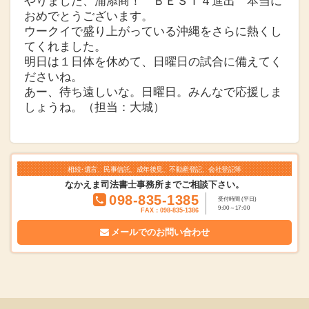
やりました、浦添商！ ＢＥＳＴ４進出 本当に
おめでとうございます。
ウークイで盛り上がっている沖縄をさらに熱くし
てくれました。
明日は１日体を休めて、日曜日の試合に備えてく
ださいね。
あー、待ち遠しいな。日曜日。みんなで応援しま
しょうね。（担当：大城）
相続･遺言、民事信託、成年後見、不動産登記、会社登記等
なかえま司法書士事務所までご相談下さい。
098-835-1385
受付時間 (平日)
9:00～17:00
FAX：098-835-1386
メールでの
お問い合わせ